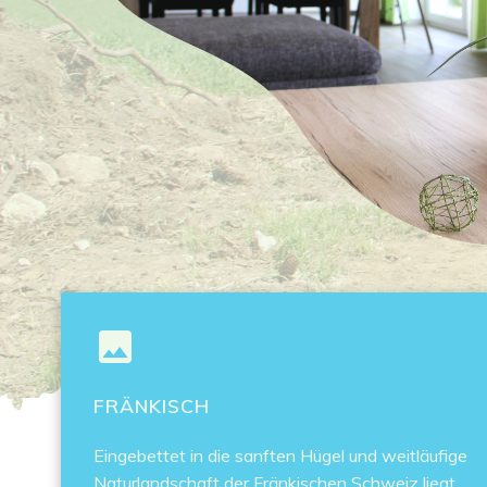
FRÄNKISCH
Eingebettet in die sanften Hügel und weitläufige
Naturlandschaft der Fränkischen Schweiz liegt